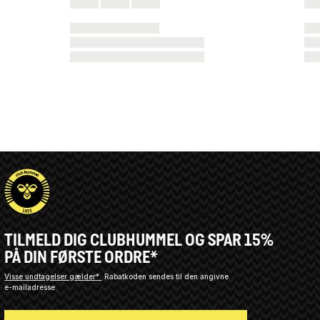
TILMELD DIG CLUBHUMMEL OG SPAR 15%
PÅ DIN FØRSTE ORDRE*
Visse undtagelser gælder*
Rabatkoden sendes til den angivne
e-mailadresse.