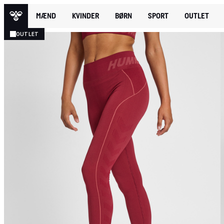
MÆND
KVINDER
BØRN
SPORT
OUTLET
OUTLET