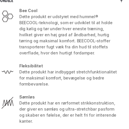
FORDELE
Bee Cool
Dette produkt er udstyret med hummel®
BEECOOL-teknologi, som er udviklet til at holde
dig kølig og tør under hver eneste træning,
hvilket giver en høj grad af åndbarhed, hurtig
tørring og maksimal komfort. BEECOOL-stoffer
transporterer fugt væk fra din hud til stoffets
overflade, hvor den hurtigt fordamper.
Fleksibilitet
Dette produkt har indbygget stretchfunktionalitet
for maksimal komfort, bevægelse og bedre
formbevarelse.
5 / 7
Sømløs
Dette produkt har en rørformet strikkonstruktion,
der giver en sømløs og ultra-stretchbar pasform
og skaber en følelse, der er helt fri for irriterende
kanter.