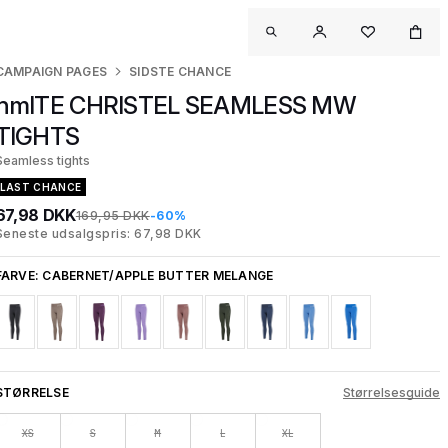
CAMPAIGN PAGES
SIDSTE CHANCE
hmlTE CHRISTEL SEAMLESS MW
TIGHTS
Seamless tights
LAST CHANCE
67,98 DKK
169,95 DKK
-60%
Seneste udsalgspris: 67,98 DKK
FARVE:
CABERNET/APPLE BUTTER MELANGE
STØRRELSE
Størrelsesguide
XS
S
M
L
XL