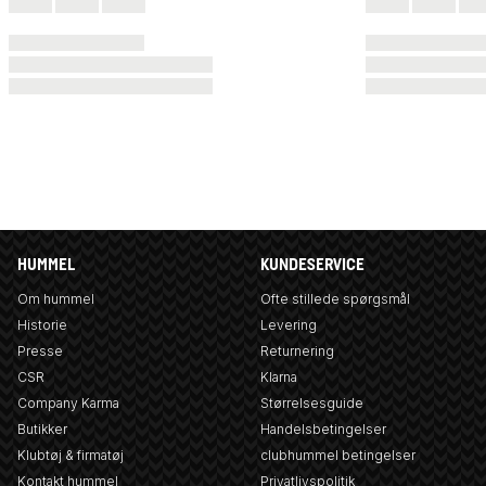
HUMMEL
KUNDESERVICE
Om hummel
Ofte stillede spørgsmål
Historie
Levering
Presse
Returnering
CSR
Klarna
Company Karma
Størrelsesguide
Butikker
Handelsbetingelser
Klubtøj & firmatøj
clubhummel betingelser
Kontakt hummel
Privatlivspolitik