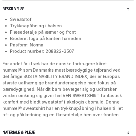
BESKRIVELSE
Sweatstof
Trykknapåbning i halsen
Flæsedetalje på ærmer og front
Broderet logo på kanten forneden
Pasform: Normal
Product number: 208822-3507
For andet år i træk har de danske forbrugere kåret
hummel® som Danmarks mest bæredygtige tøjbrand ved
det årlige SUSTAINABILITY BRAND INDEX, der er Europas
største uafhængige brandundersøgelse med fokus på
bæredygtighed. Når dit barn bevæger sig og udforsker
verden omkring sig giver hmlVEN SWEATSHIRT fantastisk
komfort med blødt sweatstof i økologisk bomuld. Denne
hummel® sweatshirt har en trykknapåbning i halsen til let
af- og påklædning og en flæsedetalje hen over fronten.
MATERIALE & PLEJE