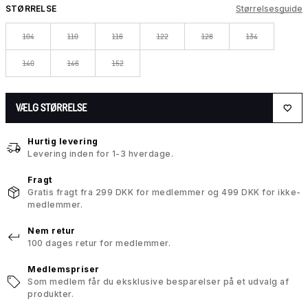
STØRRELSE
Størrelsesguide
104
110
116
122
128
134
140
146
152
VÆLG STØRRELSE
Hurtig levering
Levering inden for 1-3 hverdage.
Fragt
Gratis fragt fra 299 DKK for medlemmer og 499 DKK for ikke-
medlemmer.
Nem retur
100 dages retur for medlemmer.
Medlemspriser
Som medlem får du eksklusive besparelser på et udvalg af
produkter.