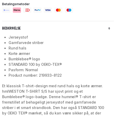
Betalingsmetoder
BESKRIVELSE
Jerseystof
Garnfarvede striber
Rund hals
Korte ærmer
Bumblebee® logo
STANDARD 100 by OEKO-TEX®
Pasform: Normal
Product number: 219933-8122
Et klassisk T-shirt-design med rund hals og korte ærmer.
hmlWESTON T-SHIRT S/S har sjovt print og et
Bumblebee® logo-badge. Denne hummel® T-shirt er
fremstillet af behageligt jerseystof med garnfarvede
striber i et smart strandlook. Den har også STANDARD 100
by OEKO TEX® mærket, så du kan være sikker på, at der