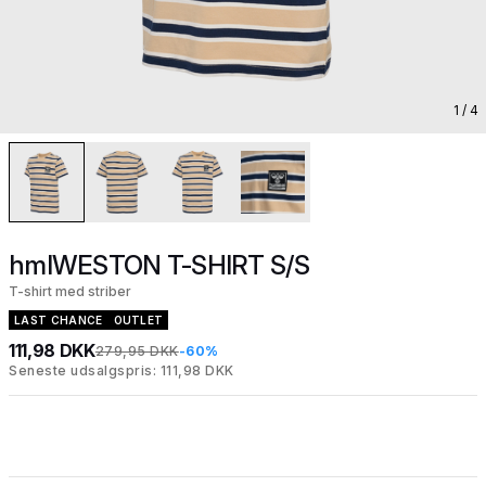
1
/ 4
hmlWESTON T-SHIRT S/S
T-shirt med striber
LAST CHANCE
OUTLET
111,98 DKK
279,95 DKK
-60%
Seneste udsalgspris: 111,98 DKK