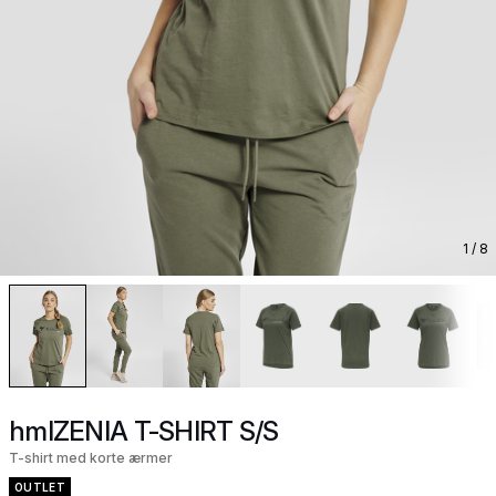
1
/ 8
hmlZENIA T-SHIRT S/S
T-shirt med korte ærmer
OUTLET