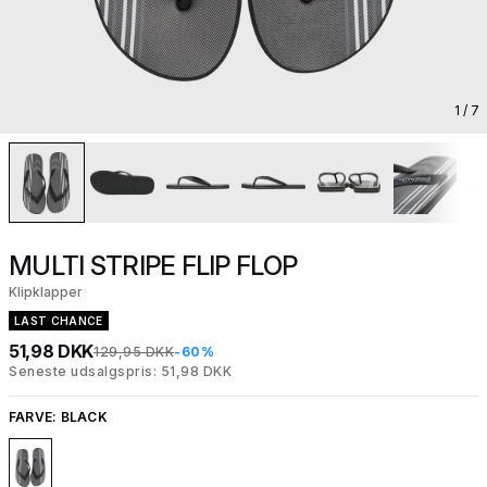
1
/ 7
MULTI STRIPE FLIP FLOP
Klipklapper
LAST CHANCE
51,98 DKK
129,95 DKK
-60%
Seneste udsalgspris: 51,98 DKK
FARVE:
BLACK