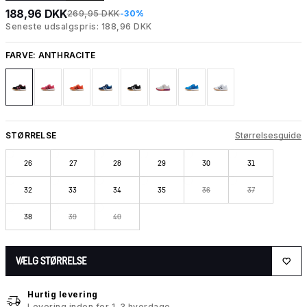
188,96 DKK
269,95 DKK
-30%
Seneste udsalgspris: 188,96 DKK
FARVE:
ANTHRACITE
STØRRELSE
Størrelsesguide
26
27
28
29
30
31
32
33
34
35
36
37
38
39
40
VÆLG STØRRELSE
Hurtig levering
Levering inden for 1-3 hverdage.