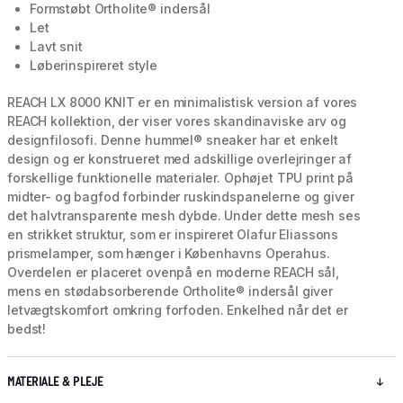
Formstøbt Ortholite® indersål
Let
Lavt snit
Løberinspireret style
REACH LX 8000 KNIT er en minimalistisk version af vores
REACH kollektion, der viser vores skandinaviske arv og
designfilosofi. Denne hummel® sneaker har et enkelt
design og er konstrueret med adskillige overlejringer af
forskellige funktionelle materialer. Ophøjet TPU print på
midter- og bagfod forbinder ruskindspanelerne og giver
det halvtransparente mesh dybde. Under dette mesh ses
en strikket struktur, som er inspireret Olafur Eliassons
prismelamper, som hænger i Københavns Operahus.
Overdelen er placeret ovenpå en moderne REACH sål,
mens en stødabsorberende Ortholite® indersål giver
letvægtskomfort omkring forfoden. Enkelhed når det er
bedst!
MATERIALE & PLEJE