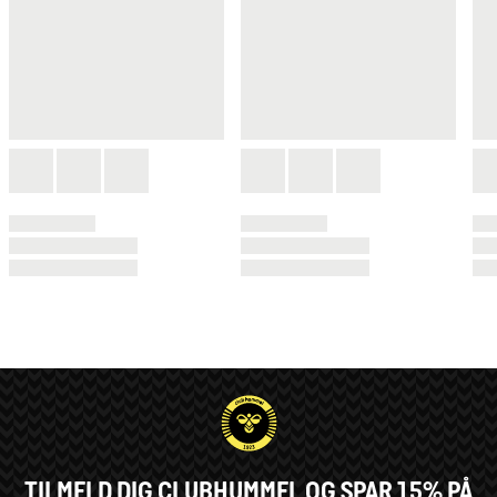
TILMELD DIG CLUBHUMMEL OG SPAR 15% PÅ