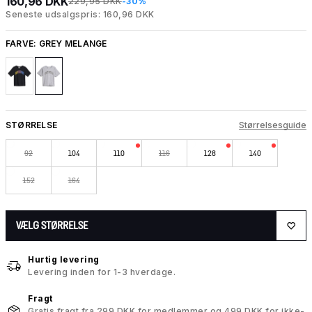
160,96 DKK
229,95 DKK
-30%
Seneste udsalgspris: 160,96 DKK
FARVE:
GREY MELANGE
STØRRELSE
Størrelsesguide
92
104
110
116
128
140
152
164
VÆLG STØRRELSE
Hurtig levering
Levering inden for 1-3 hverdage.
Fragt
Gratis fragt fra 299 DKK for medlemmer og 499 DKK for ikke-