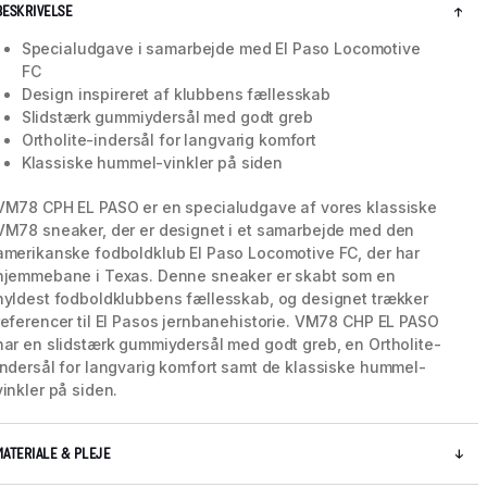
BESKRIVELSE
Specialudgave i samarbejde med El Paso Locomotive
FC
Design inspireret af klubbens fællesskab
Slidstærk gummiydersål med godt greb
Ortholite-indersål for langvarig komfort
Klassiske hummel-vinkler på siden
VM78 CPH EL PASO er en specialudgave af vores klassiske
VM78 sneaker, der er designet i et samarbejde med den
amerikanske fodboldklub El Paso Locomotive FC, der har
hjemmebane i Texas. Denne sneaker er skabt som en
hyldest fodboldklubbens fællesskab, og designet trækker
referencer til El Pasos jernbanehistorie. VM78 CHP EL PASO
5 / 8
har en slidstærk gummiydersål med godt greb, en Ortholite-
indersål for langvarig komfort samt de klassiske hummel-
vinkler på siden.
MATERIALE & PLEJE