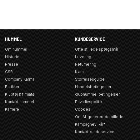
HUMMEL
KUNDESERVICE
Om hummel
Ofte stillede spørgsmål
Historie
Levering
Presse
Returnering
CSR
Klarna
Company Karma
Størrelsesguide
Butikker
Handelsbetingelser
Klubtøj & firmatøj
clubhummel betingelser
Kontakt hummel
Privatlivspolitik
Karriere
Cookies
Om AI-genererede billeder
Kampagnevilkår*
Kontakt kundeservice