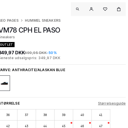
SEO PAGES
HUMMEL SNEAKERS
VM78 CPH EL PASO
Sneakers
OUTLET
349,97 DKK
699,95 DKK
-50%
Seneste udsalgspris: 349,97 DKK
FARVE:
ANTHRACITE/ALASKAN BLUE
STØRRELSE
Størrelsesguide
36
37
38
39
40
41
42
43
44
45
46
47