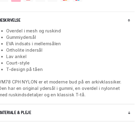
BESKRIVELSE
Overdel i mesh og ruskind
Gummiydersål
EVA indsats i mellemsålen
Ortholite indersål
Lav ankel
Court-style
T-design på tåen
VM78 CPH NYLON er et moderne bud på en arkivklassiker.
Den har en original ydersål i gummi, en overdel i nylonnet
med ruskindsdetaljer og en klassisk T-tå.
5 / 9
MATERIALE & PLEJE