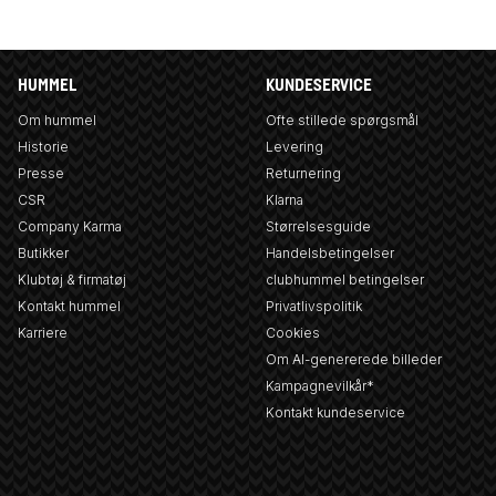
HUMMEL
KUNDESERVICE
Om hummel
Ofte stillede spørgsmål
Historie
Levering
Presse
Returnering
CSR
Klarna
Company Karma
Størrelsesguide
Butikker
Handelsbetingelser
Klubtøj & firmatøj
clubhummel betingelser
Kontakt hummel
Privatlivspolitik
Karriere
Cookies
Om AI-genererede billeder
Kampagnevilkår*
Kontakt kundeservice