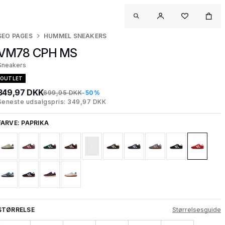
SEO PAGES
HUMMEL SNEAKERS
VM78 CPH MS
Sneakers
OUTLET
349,97 DKK
699,95 DKK
-50%
Seneste udsalgspris: 349,97 DKK
FARVE:
PAPRIKA
STØRRELSE
Størrelsesguide