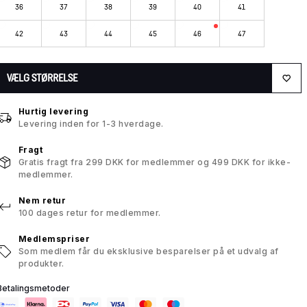
36
37
38
39
40
41
42
43
44
45
46
47
VÆLG STØRRELSE
Hurtig levering
Levering inden for 1-3 hverdage.
Fragt
Gratis fragt fra 299 DKK for medlemmer og 499 DKK for ikke-
medlemmer.
Nem retur
100 dages retur for medlemmer.
Medlemspriser
Som medlem får du eksklusive besparelser på et udvalg af
produkter.
Betalingsmetoder