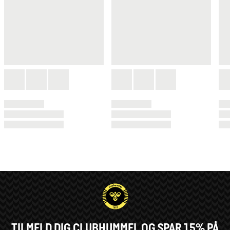
TILMELD DIG CLUBHUMMEL OG SPAR 15% PÅ