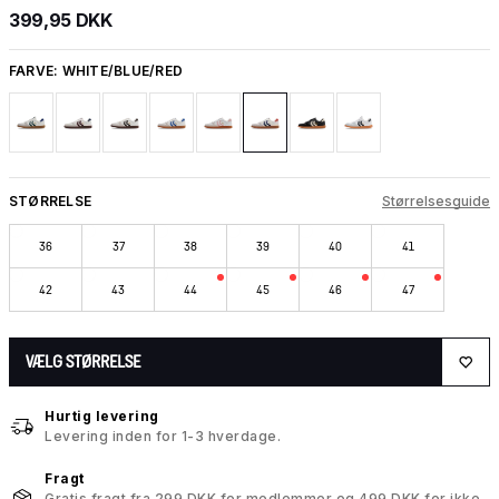
399,95 DKK
FARVE:
WHITE/BLUE/RED
STØRRELSE
Størrelsesguide
36
37
38
39
40
41
42
43
44
45
46
47
VÆLG STØRRELSE
Hurtig levering
Levering inden for 1-3 hverdage.
Fragt
Gratis fragt fra 299 DKK for medlemmer og 499 DKK for ikke-