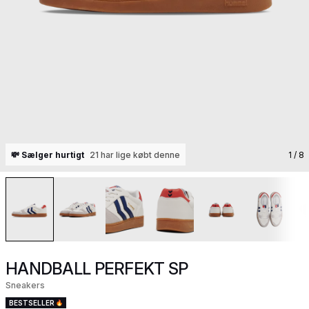
💸 Sælger hurtigt
21 har lige købt denne
1
/ 8
HANDBALL PERFEKT SP
Sneakers
BESTSELLER