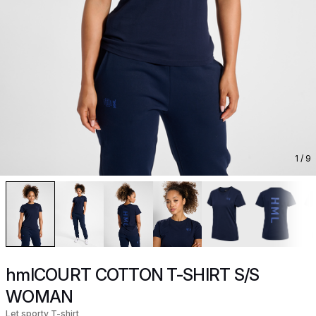
1
/ 9
hmlCOURT COTTON T-SHIRT S/S
WOMAN
Let sporty T-shirt