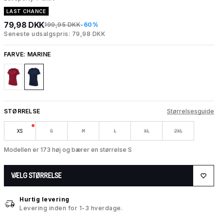
LAST CHANCE
79,98 DKK
199,95 DKK
-60%
Seneste udsalgspris: 79,98 DKK
FARVE:
MARINE
STØRRELSE
Størrelsesguide
XS
S
M
L
XL
2XL
Modellen er 173 høj og bærer en størrelse S
VÆLG STØRRELSE
Hurtig levering
Levering inden for 1-3 hverdage.